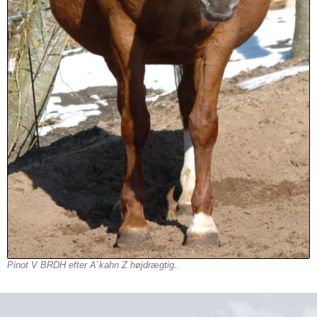
Pinot V BRDH efter A`kahn Z højdrægtig..