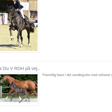
a`Du V RDH på vej..
Fremtidig base i det sønderjyske med rutineret sp