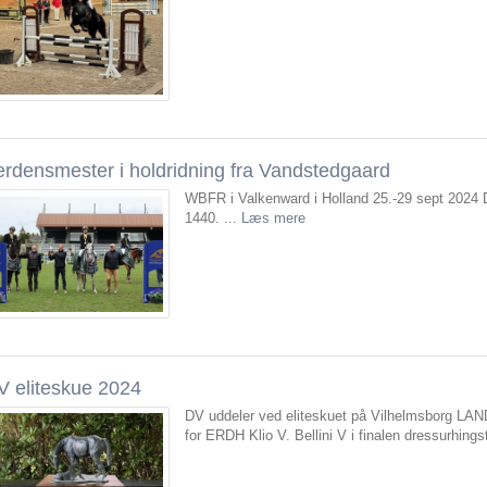
erdensmester i holdridning fra Vandstedgaard
WBFR i Valkenward i Holland 25.-29 sept 2024
1440. ...
Læs mere
V eliteskue 2024
DV uddeler ved eliteskuet på Vilhelmsborg LAND
for ERDH Klio V. Bellini V i finalen dressurhingst