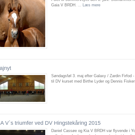
Gaia V BRDH. ...
Læs mere
ajnyt
Søndagsføl 3. maj efter Galaxy / Zardin Firfod 
til DV kurset med Birthe Lyder og Dennis Fisker
IA V`s triumfer ved DV Hingstekåring 2015
Daniel Cassøe og Kia V BRDH var flyvende i Yo