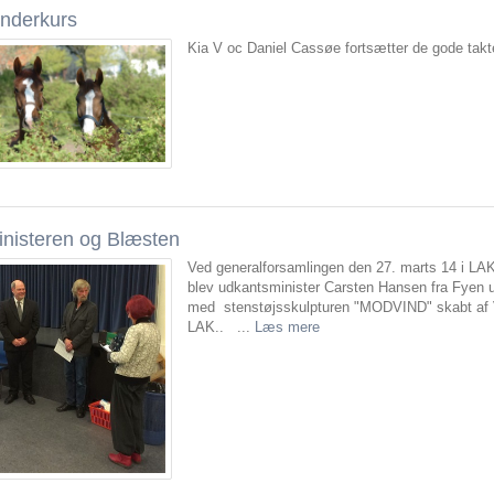
inderkurs
Kia V oc Daniel Cassøe fortsætter de gode takt
inisteren og Blæsten
Ved generalforsamlingen den 27. marts 14 i LA
blev udkantsminister Carsten Hansen fra Fyen 
med stenstøjsskulpturen "MODVIND" skabt af V
LAK.. ...
Læs mere