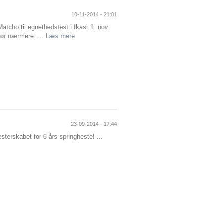
10-11-2014 - 21:01
Matcho til egnethedstest i Ikast 1. nov.
hør nærmere. ...
Læs mere
23-09-2014 - 17:44
terskabet for 6 års springheste! ...