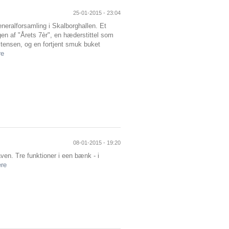
25-01-2015 - 23:04
neralforsamling i Skalborghallen. Et
ngen af "Årets 7èr", en hæderstittel som
istensen, og en fortjent smuk buket
re
08-01-2015 - 19:20
haven. Tre funktioner i een bænk - i
re