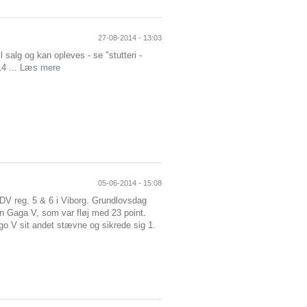
27-08-2014 - 13:03
alg og kan opleves - se "stutteri -
14 ...
Læs mere
05-06-2014 - 15:08
 DV reg. 5 & 6 i Viborg. Grundlovsdag
n Gaga V, som var fløj med 23 point.
o V sit andet stævne og sikrede sig 1.