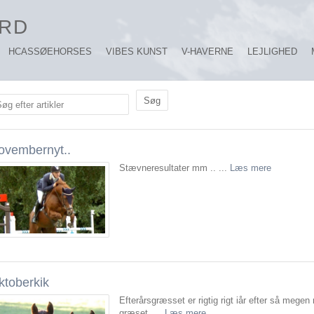
RD
HCASSØEHORSES
VIBES KUNST
V-HAVERNE
LEJLIGHED
øg efter artikler
ovembernyt..
Stævneresultater mm .. ...
Læs mere
ktoberkik
Efterårsgræsset er rigtig rigt iår efter så megen 
græset. ...
Læs mere