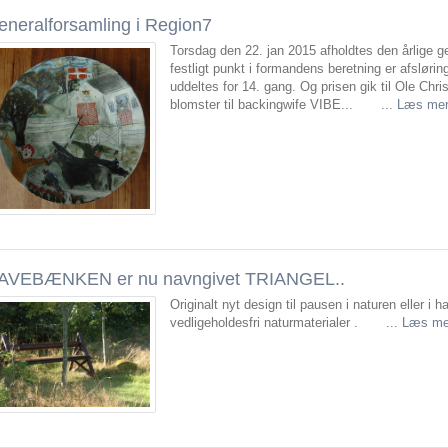
eneralforsamling i Region7
Torsdag den 22. jan 2015 afholdtes den årlige ge
festligt punkt i formandens beretning er afsløri
uddeltes for 14. gang. Og prisen gik til Ole Chr
blomster til backingwife VIBE... ...
Læs me
AVEBÆNKEN er nu navngivet TRIANGEL..
Originalt nyt design til pausen i naturen eller i 
vedligeholdesfri naturmaterialer . ...
Læs me