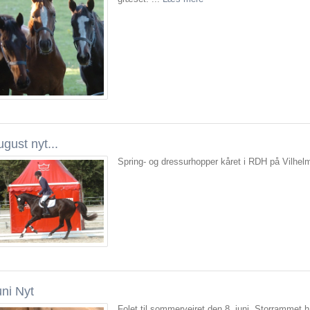
gust nyt...
Spring- og dressurhopper kåret i RDH på Vilhelm
uni Nyt
Folet til sommervejret den 8. juni. Storrammet hø