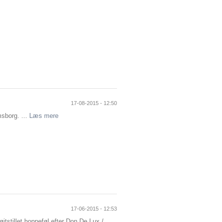
17-08-2015 - 12:50
sborg. ...
Læs mere
17-06-2015 - 12:53
jtstillet hoppeføl efter Don De Lux /