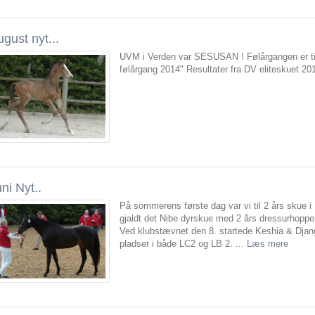
gust nyt...
UVM i Verden var SESUSAN ! Følårgangen er til s
følårgang 2014" Resultater fra DV eliteskuet 20
ni Nyt..
På sommerens første dag var vi til 2 års skue i
gjaldt det Nibe dyrskue med 2 års dressurhoppe
Ved klubstævnet den 8. startede Keshia & Djang
pladser i både LC2 og LB 2. ...
Læs mere