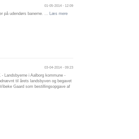
01-05-2014 - 12:09
er på udendørs banerne. ...
Læs mere
03-04-2014 - 09:23
K - Landsbyerne i Aalborg kommune -
udnævnt til årets landsbyven og begavet
ibeke Gaard som bestillingsopgave af