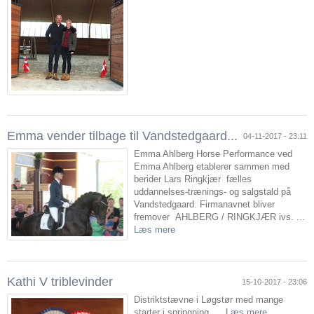
Emma vender tilbage til Vandstedgaard...
04-11-2017 - 23:11
Emma Ahlberg Horse Performance ved
Emma Ahlberg etablerer sammen med
berider Lars Ringkjær fælles
uddannelses-trænings- og salgstald på
Vandstedgaard. Firmanavnet bliver
fremover AHLBERG / RINGKJÆR ivs. ...
Læs mere
Kathi V triblevinder
15-10-2017 - 23:06
Distriktstævne i Løgstør med mange
starter i springning. ...
Læs mere