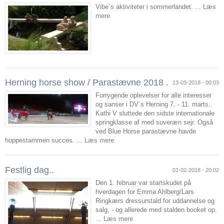
Vibe`s aktiviteter i sommerlandet. ...
Læs
mere
Herning horse show / Parastævne 2018 .
13-03-2018 - 00:03
Forrygende oplevelser for alle interesser
og sanser i DV`s Herning 7. - 11. marts..
Kathi V sluttede den sidste internationale
springklasse af med suveræn sejr. Også
ved Blue Horse parastævne havde
hoppestammen succes. ...
Læs mere
Festlig dag..
01-02-2018 - 20:02
Den 1. februar var startskudet på
hverdagen for Emma Ahlberg/Lars
Ringkærs dressurstald for uddannelse og
salg, - og allerede med stalden booket op.
...
Læs mere