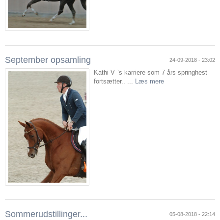
September opsamling
24-09-2018 - 23:02
Kathi V `s karriere som 7 års springhest
fortsætter.. ...
Læs mere
Sommerudstillinger...
05-08-2018 - 22:14