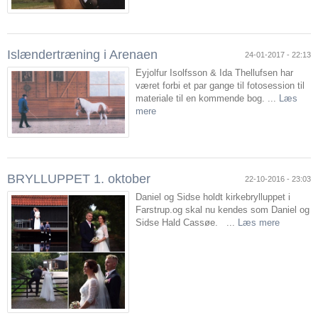
Islændertræning i Arenaen
24-01-2017 - 22:13
Eyjolfur Isolfsson & Ida Thellufsen har
været forbi et par gange til fotosession til
materiale til en kommende bog. ...
Læs
mere
BRYLLUPPET 1. oktober
22-10-2016 - 23:03
Daniel og Sidse holdt kirkebrylluppet i
Farstrup.og skal nu kendes som Daniel og
Sidse Hald Cassøe. ...
Læs mere