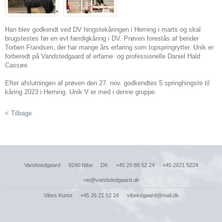
Han blev godkendt ved DV hingstekåringen i Herning i marts og skal
brugstestes før en evt færdigkåring i DV. Prøven forestås af berider
Torben Frandsen, der har mange års erfaring som topspringrytter. Unik er
forberedt på Vandstedgaard af erfarne og professionelle Daniel Hald
Cassøe.
Efter afslutningen af prøven den 27. nov. godkendtes 5 springhingste til
kåring 2023 i Herning. Unik V er med i denne gruppe.
< Tilbage
Vandstedgaard
9240 Nibe
DK
+45 20 88 52 24
+45 2621 5224
ole@vandstedgaard.dk
Vibes Kunst
+45 26 21 52 24
vibekegaard@mail.dk