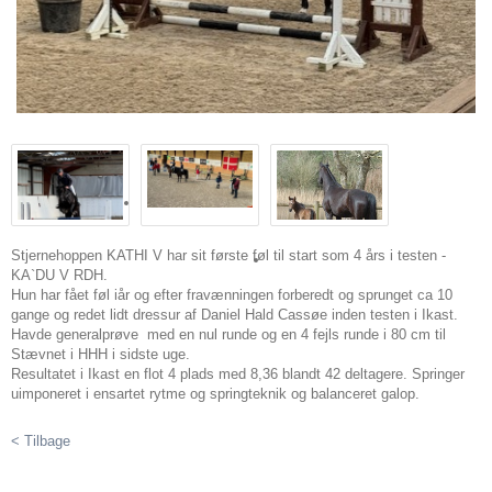
Stjernehoppen KATHI V har sit første føl til start som 4 års i testen -
KA`DU V RDH.
Hun har fået føl iår og efter fravænningen forberedt og sprunget ca 10
gange og redet lidt dressur af Daniel Hald Cassøe inden testen i Ikast.
Havde generalprøve med en nul runde og en 4 fejls runde i 80 cm til
Stævnet i HHH i sidste uge.
Resultatet i Ikast en flot 4 plads med 8,36 blandt 42 deltagere. Springer
uimponeret i ensartet rytme og springteknik og balanceret galop.
< Tilbage