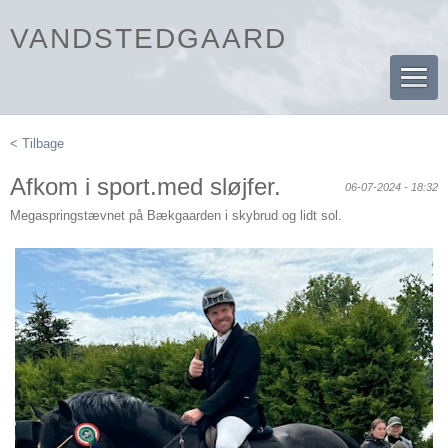
VANDSTEDGAARD
< Tilbage
Afkom i sport.med sløjfer.
06-07-2024 - 18:32
Megaspringstævnet på Bækgaarden i skybrud og lidt sol.