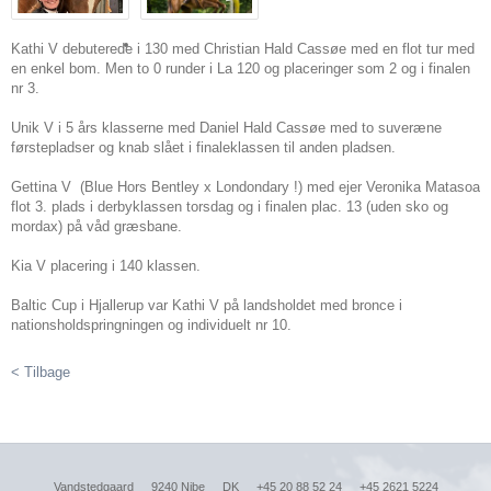
Kathi V debuterede i 130 med Christian Hald Cassøe med en flot tur med
en enkel bom. Men to 0 runder i La 120 og placeringer som 2 og i finalen
nr 3.
Unik V i 5 års klasserne med Daniel Hald Cassøe med to suveræne
førstepladser og knab slået i finaleklassen til anden pladsen.
Gettina V (Blue Hors Bentley x Londondary !) med ejer Veronika Matasoa
flot 3. plads i derbyklassen torsdag og i finalen plac. 13 (uden sko og
mordax) på våd græsbane.
Kia V placering i 140 klassen.
Baltic Cup i Hjallerup var Kathi V på landsholdet med bronce i
nationsholdspringningen og individuelt nr 10.
< Tilbage
Vandstedgaard
9240 Nibe
DK
+45 20 88 52 24
+45 2621 5224