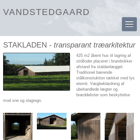
VANDSTEDGAARD
STAKLADEN -
transparant træarkitektur
425 m2 åbent hus til lagring af
stråfoder placeret i brandsikker
afstand fra staldanlægget.
Traditionel bærende
stålkonstruktion tækket med lys
eternit. Vægbeklædning af
ubehandlede lægter og
bræddelister som beskyttelse
mod sne og slagregn.