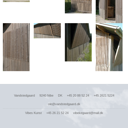
Vandstedgaard
9240 Nibe
DK
+45 20 88 52 24
+45 2621 5224
ole@vandstedgaard.dk
Vibes Kunst
+45 26 21 52 24
vibekegaard@mail.dk