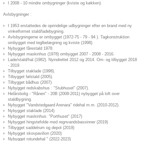
I 2008 - 10 mindre ombygninger (kviste og køkken).
Avlsbygninger :
I 1953 erstattedes de oprindelige udbygninger efter en brand med ny
vinkelformet stald/ladebygning.
Avlsbygningerne er ombygget (1972-75 - 79 - 94 ). Tagkonstruktion
ombygget med teglbelægning og kviste (1998).
Nybygget fårestald 1978.
Nybygget maskinhus (1978) ombygget 2007 - 2008 - 2016.
Lade/stald/hal (1982). Nyindrettet 2012 og 2014. Om- og tilbygget 2018
- 2019.
Tilbygget staklade (1998).
Tilbygget følstald (2005).
Tilbygget bådhus (2007).
Nybygget redskabshus : "Stubhuset" (2007).
Helårsbolig - "Rånen" - 20B (2008-2011) nybygget på loft over
staldbygning.
Nybygget "Vandstedgaard Arenara" ridehal m.m. (2010-2012).
Nybygget staklade (2014)
Nybygget maskinhus: "Porthuset" (2017)
Nybygget hingstefolde med regnvandsbassinner (2019)
Tilbygget saddelrum og depot (2019)
Nybygget skovpavilion (2020)
Nybygget rotundehal " (2022-2023)