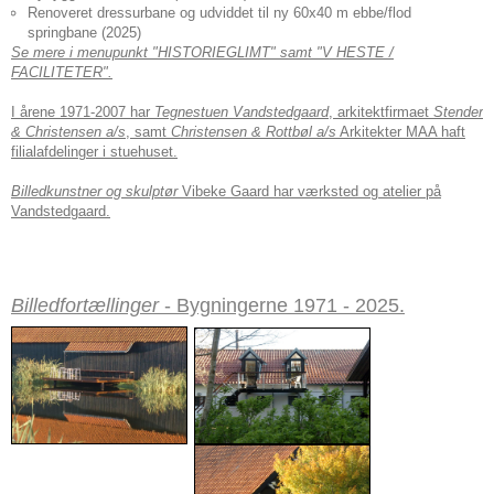
Renoveret dressurbane og udviddet til ny 60x40 m ebbe/flod
springbane (2025)
Se mere i menupunkt "HISTORIEGLIMT" samt "V HESTE /
FACILITETER".
I årene 1971-2007 har
Tegnestuen Vandstedgaard
, arkitektfirmaet
Stender
& Christensen a/s
, samt
Christensen & Rottbøl a/s
Arkitekter MAA haft
filialafdelinger i stuehuset.
Billedkunstner og skulptør
Vibeke Gaard har værksted og atelier på
Vandstedgaard.
Billedfortællinger
- Bygningerne 1971 - 2025.