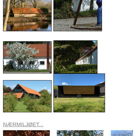
NÆRMILJØET...