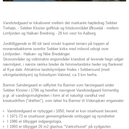
Vandstedgaard
er lokaliseret mellem det markante højdedrag Sebber
Trehøje, - Sebber Kloster golfklub og fritidsområdet Øksedal - mellem
Limfjorden og Halkær Bredning - 28 km vest for Aalborg.
Jordtilliggende
er 80 tdr land smukt kuperet terræn på toppen af
morænebakkerne ovenfor Sebber kirke med milevid udsigt over
Limfjorden - Halkær- og Nibe Breddinger.
Skovområder og vidtstrakte engområder krandset af levende hegn udgør
nærmiljøet, i næste række breder de himmerlandske heder sig flankeret
af Kyø dale. Attraktive landsbymiljøer findes i Sebbersund (med
vikingelandsbyen) og fiskerbyen Valsted, ca 3 km herfra.
Barmer Søndergaard er udflyttet fra Barmer som fæstegaard under
Sebber Kloster i 1796 og herefter navngivet Vandstedgaard formentlig
p.gr. af vandingsmuligheden i form af et naturligt vandhul ved
kreaturdriften ("drøften"), som løber fra Barmer til Viderupkær engarealer.
Vandstedgaard er nybygget i 1850, heraf er kun stuehuset bevaret.
I 1971-73 er stuehuset gennemgribende ombygget og nyindrettet.
I 1986 er tilbygget indgangslogia.
I 1993 er tilbygget 26 m2 glashus "Væksthuset" på sydgavlen.