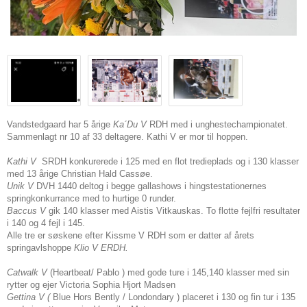
Vandstedgaard har 5 årige
Ka´Du V
RDH med i unghestechampionatet.
Sammenlagt nr 10 af 33 deltagere. Kathi V er mor til hoppen.
Kathi V
SRDH konkurerede i 125 med en flot tredieplads og i 130 klasser
med 13 årige Christian Hald Cassøe.
Unik V
DVH 1440 deltog i begge gallashows i hingstestationernes
springkonkurrance med to hurtige 0 runder.
Baccus V
gik 140 klasser med Aistis Vitkauskas. To flotte fejlfri resultater
i 140 og 4 fejl i 145.
Alle tre er søskene efter Kissme V RDH som er datter af årets
springavlshoppe
Klio V ERDH.
Catwalk V
(Heartbeat/ Pablo ) med gode ture i 145,140 klasser med sin
rytter og ejer Victoria Sophia Hjort Madsen
Gettina V (
Blue Hors Bently / Londondary ) placeret i 130 og fin tur i 135