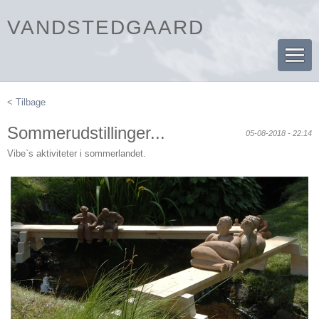
VANDSTEDGAARD
< Tilbage
Sommerudstillinger...
05-08-2018 - 22:14
Vibe`s aktiviteter i sommerlandet.