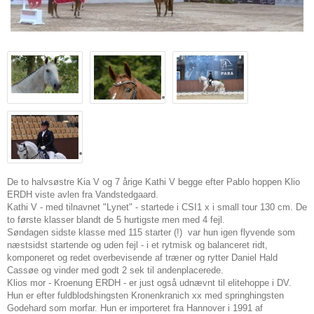
De to halvsøstre Kia V og 7 årige Kathi V begge efter Pablo hoppen Klio
ERDH viste avlen fra Vandstedgaard.
Kathi V - med tilnavnet "Lynet" - startede i CSI1 x i small tour 130 cm. De
to første klasser blandt de 5 hurtigste men med 4 fejl.
Søndagen sidste klasse med 115 starter (!) var hun igen flyvende som
næstsidst startende og uden fejl - i et rytmisk og balanceret ridt,
komponeret og redet overbevisende af træner og rytter Daniel Hald
Cassøe og vinder med godt 2 sek til andenplacerede.
Klios mor - Kroenung ERDH - er just også udnævnt til elitehoppe i DV.
Hun er efter fuldblodshingsten Kronenkranich xx med springhingsten
Godehard som morfar. Hun er importeret fra Hannover i 1991 af