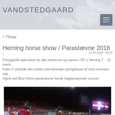
VANDSTEDGAARD
< Tilbage
Herning horse show / Parastævne 2018
.
13-03-2018 - 00:03
Forrygende oplevelser for alle interesser og sanser i DV`s Herning 7. - 11.
marts..
Kathi V sluttede den sidste internationale springklasse af med suveræn
sejr.
Også ved Blue Horse parastævne havde hoppestammen succes.