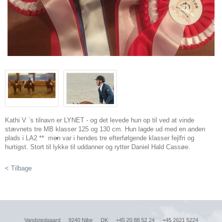
Kathi V `s tilnavn er LYNET - og det levede hun op til ved at vinde
stævnets tre MB klasser 125 og 130 cm. Hun lagde ud med en anden
plads i LA2 ** men var i hendes tre efterfølgende klasser fejlfri og
hurtigst. Stort til lykke til uddanner og rytter Daniel Hald Cassøe.
< Tilbage
Vandstedgaard
9240 Nibe
DK
+45 20 88 52 24
+45 2621 5224