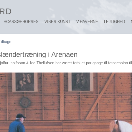
RD
HCASSØEHORSES
VIBES KUNST
V-HAVERNE
LEJLIGHED
Tilbage
slændertræning i Arenaen
jolfur Isolfsson & Ida Thellufsen har været forbi et par gange til fotosession t