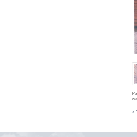
Pa
ww
< 