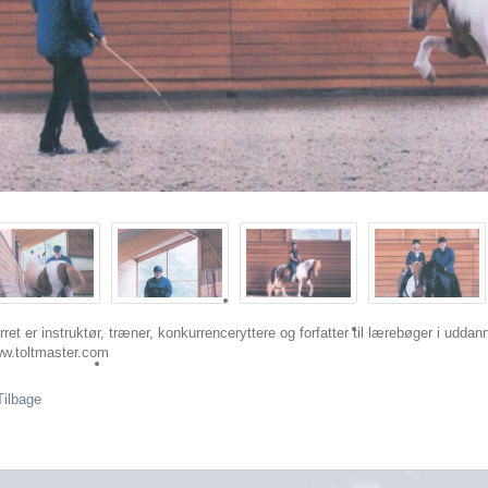
rret er instruktør, træner, konkurrenceryttere og forfatter til lærebøger i udd
w.toltmaster.com
Tilbage