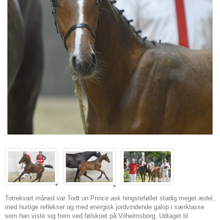
Totrekvart måned var Todt un Prince ask hingsteføllet stadig meget ædel,
med hurtige reflekser og med energisk jordvindende galop i særklasse
som han viste sig frem ved følskuet på Vilhelmsborg. Udtaget til