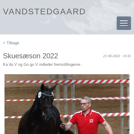
VANDSTEDGAARD
< Tilbage
Skuesæson 2022
21-06-2022 - 15:41
Ka`du V og Go go V indleder fremstillingerne..