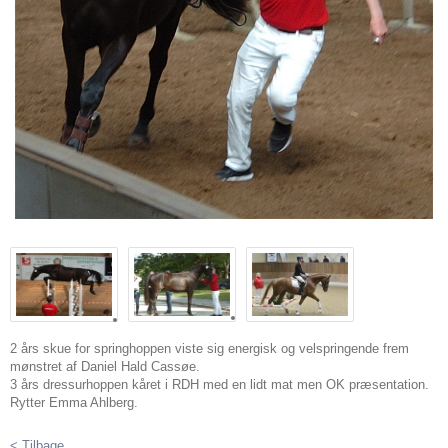
2 års skue for springhoppen viste sig energisk og velspringende frem
mønstret af Daniel Hald Cassøe.
3 års dressurhoppen kåret i RDH med en lidt mat men OK præsentation.
Rytter Emma Ahlberg.
< Tilbage