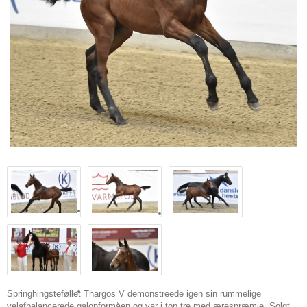
Springhingsteføllet Thargos V demonstreede igen sin rummelige
velafbalancerede galopformåen og var i top tre med ærespræmie. Solgt