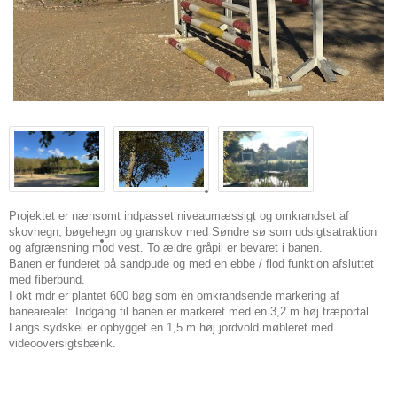
Projektet er nænsomt indpasset niveaumæssigt og omkrandset af
skovhegn, bøgehegn og granskov med Søndre sø som udsigtsatraktion
og afgrænsning mod vest. To ældre gråpil er bevaret i banen.
Banen er funderet på sandpude og med en ebbe / flod funktion afsluttet
med fiberbund.
I okt mdr er plantet 600 bøg som en omkrandsende markering af
banearealet. Indgang til banen er markeret med en 3,2 m høj træportal.
Langs sydskel er opbygget en 1,5 m høj jordvold møbleret med
videooversigtsbænk.