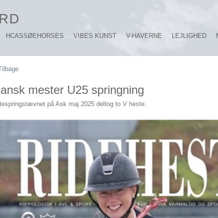
RD
HCASSØEHORSES
VIBES KUNST
V-HAVERNE
LEJLIGHED
Tilbage
ansk mester U25 springning
itespringstævnet på Ask maj 2025 deltog to V heste.