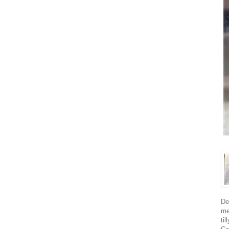
De
me
til